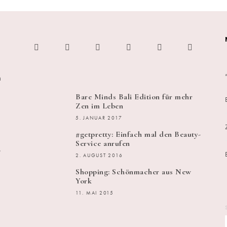
h
Bare Minds Bali Edition für mehr
Zen im Leben
5. JANUAR 2017
#getpretty: Einfach mal den Beauty-
Service anrufen
s
2. AUGUST 2016
Shopping: Schönmacher aus New
York
11. MAI 2015