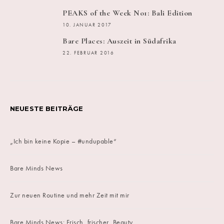
PEAKS of the Week No1: Bali Edition
10. JANUAR 2017
Bare Places: Auszeit in Südafrika
22. FEBRUAR 2016
NEUESTE BEITRÄGE
„Ich bin keine Kopie – #undupable“
Bare Minds News
Zur neuen Routine und mehr Zeit mit mir
Bare Minds News: Frisch, frischer, Beauty