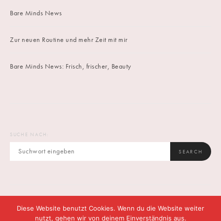
Bare Minds News
Zur neuen Routine und mehr Zeit mit mir
Bare Minds News: Frisch, frischer, Beauty
SUCHE NACH:
SEARCH
Diese Website benutzt Cookies. Wenn du die Website weiter
IMPRINT
DATENSCHUTZ
CONTACT
nutzt, gehen wir von deinem Einverständnis aus.