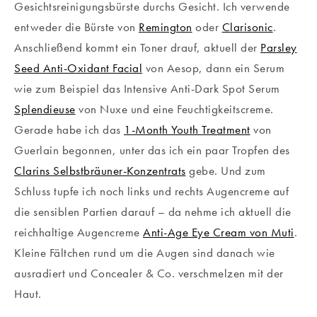
Gesichtsreinigungsbürste durchs Gesicht. Ich verwende
entweder die Bürste von
Remington
oder
Clarisonic
.
Anschließend kommt ein Toner drauf, aktuell der
Parsley
Seed Anti-Oxidant Facial
von Aesop, dann ein Serum
wie zum Beispiel das Intensive Anti-Dark Spot Serum
Splendieuse
von Nuxe und eine Feuchtigkeitscreme.
Gerade habe ich das
1-Month Youth Treatment
von
Guerlain begonnen, unter das ich ein paar Tropfen des
Clarins Selbstbräuner-Konzentrats
gebe. Und zum
Schluss tupfe ich noch links und rechts Augencreme auf
die sensiblen Partien darauf – da nehme ich aktuell die
reichhaltige Augencreme
Anti-Age Eye Cream von Muti
.
Kleine Fältchen rund um die Augen sind danach wie
ausradiert und Concealer & Co. verschmelzen mit der
Haut.