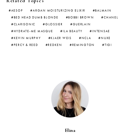
Related Topics
AESOP
ARGAN MOISTURIZING ELIXIR
BALMAIN
BED HEAD DUMB BLONDE
BOBBI BROWN
CHANEL
CLARISONIC
GLOSSIER
GUERLAIN
HYDRATE-ME MASQUE
ILA BEAUTY
INTENSAE
KEVIN MURPHY
KJAER WEIS
NCLA
NUXE
PERCY & REED
REDKEN
REMINGTON
TIGI
Elina