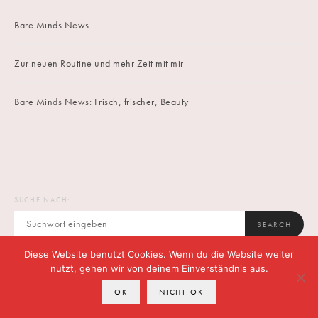
Bare Minds News
Zur neuen Routine und mehr Zeit mit mir
Bare Minds News: Frisch, frischer, Beauty
SUCHE NACH:
SEARCH
Diese Website benutzt Cookies. Wenn du die Website weiter
nutzt, gehen wir von deinem Einverständnis aus.
OK
NICHT OK
IMPRINT
DATENSCHUTZ
CONTACT