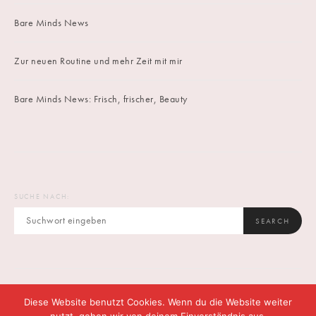
Bare Minds News
Zur neuen Routine und mehr Zeit mit mir
Bare Minds News: Frisch, frischer, Beauty
SUCHE NACH:
SEARCH
Diese Website benutzt Cookies. Wenn du die Website weiter
IMPRINT
DATENSCHUTZ
CONTACT