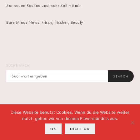
Zur neuen Routine und mehr Zeit mit mir
Bare Minds News: Frisch, frischer, Beauty
SUCHE NACH:
SEARCH
Diese Website benutzt Cookies. Wenn du die Website weiter
IMPRINT
DATENSCHUTZ
CONTACT
nutzt, gehen wir von deinem Einverständnis aus.
OK
NICHT OK