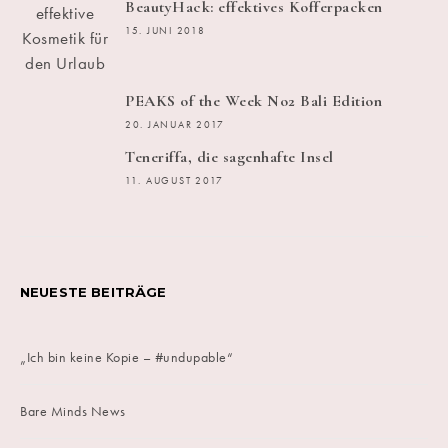
BeautyHack: effektives Kofferpacken
15. JUNI 2018
PEAKS of the Week No2 Bali Edition
20. JANUAR 2017
Teneriffa, die sagenhafte Insel
11. AUGUST 2017
NEUESTE BEITRÄGE
„Ich bin keine Kopie – #undupable“
Bare Minds News