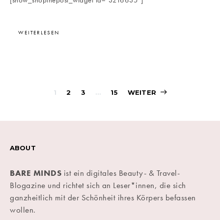
[show_shopthepost_widget id="3216635"]
WEITERLESEN
Beitragsnavigati
1
2
3
…
15
WEITER
ABOUT
BARE MINDS
ist ein digitales Beauty- & Travel-
Blogazine und richtet sich an Leser*innen, die sich
ganzheitlich mit der Schönheit ihres Körpers befassen
wollen.